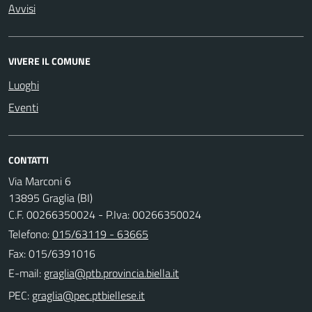
Avvisi
VIVERE IL COMUNE
Luoghi
Eventi
CONTATTI
Via Marconi 6
13895 Graglia (BI)
C.F. 00266350024 - P.Iva: 00266350024
Telefono:
015/63119 - 63665
Fax: 015/6391016
E-mail:
PEC: