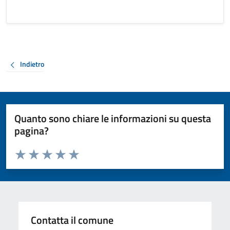
Indietro
Quanto sono chiare le informazioni su questa
pagina?
Valuta da 1 a 5 stelle la pagina
Valuta 1 stelle su 5
Valuta 2 stelle su 5
Valuta 3 stelle su 5
Valuta 4 stelle su 5
Valuta 5 stelle su 5
Contatta il comune