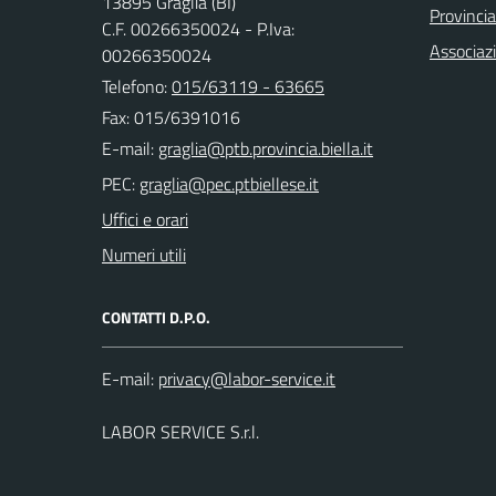
13895 Graglia (BI)
Provincia
C.F. 00266350024 - P.Iva:
Associaz
00266350024
Telefono:
015/63119 - 63665
Fax: 015/6391016
E-mail:
PEC:
Uffici e orari
Numeri utili
CONTATTI D.P.O.
E-mail:
LABOR SERVICE S.r.l.