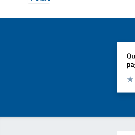
Qu
pa
Valut
Valu