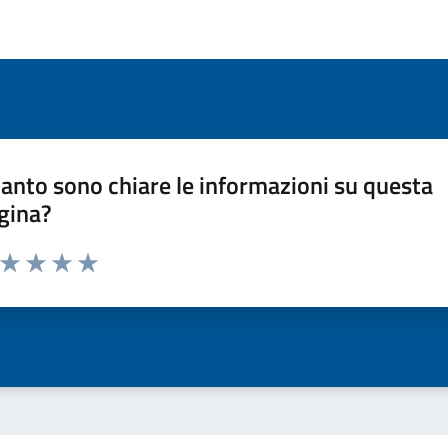
anto sono chiare le informazioni su questa
gina?
a da 1 a 5 stelle la pagina
ta 1 stelle su 5
Valuta 2 stelle su 5
Valuta 3 stelle su 5
Valuta 4 stelle su 5
Valuta 5 stelle su 5