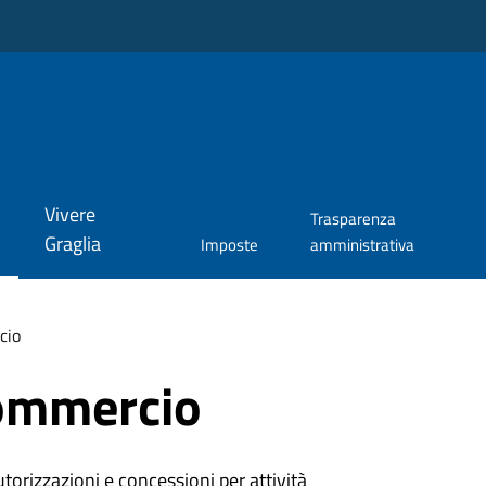
Vivere
Trasparenza
Graglia
Imposte
amministrativa
cio
ommercio
torizzazioni e concessioni per attività