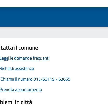
ta 1 stelle su 5
Valuta 2 stelle su 5
Valuta 3 stelle su 5
Valuta 4 stelle su 5
Valuta 5 stelle su 5
tatta il comune
Leggi le domande frequenti
Richiedi assistenza
Chiama il numero 015/63119 - 63665
Prenota appuntamento
blemi in città