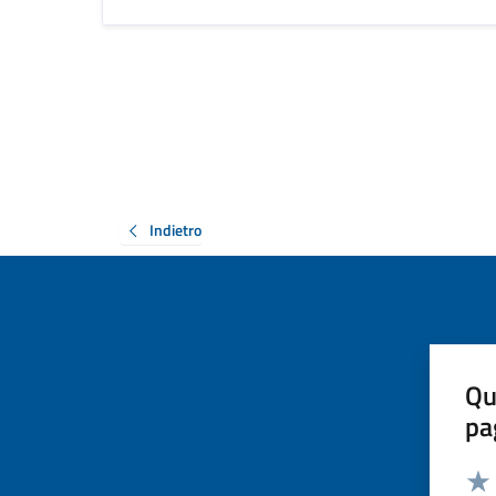
Indietro
Qu
pa
Valut