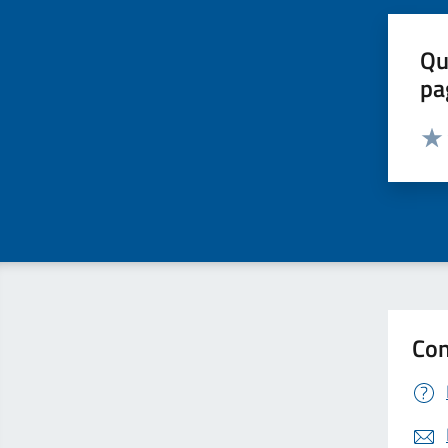
Qu
pa
Valut
Valu
Con