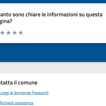
anto sono chiare le informazioni su questa
gina?
a da 1 a 5 stelle la pagina
ta 1 stelle su 5
Valuta 2 stelle su 5
Valuta 3 stelle su 5
Valuta 4 stelle su 5
Valuta 5 stelle su 5
tatta il comune
Leggi le domande frequenti
Richiedi assistenza