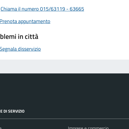
Chiama il numero 015/63119 - 63665
Prenota appuntamento
blemi in città
Segnala disservizio
E DI SERVIZIO
e
Imprese e commercio